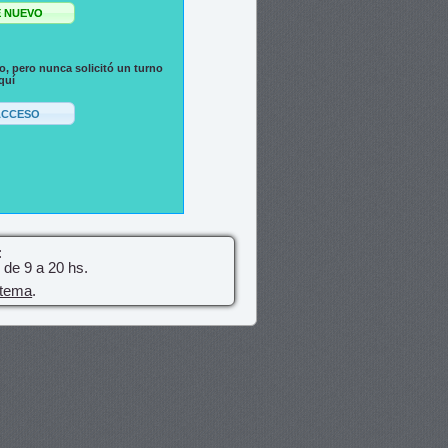
io, pero nunca solicitó un turno
quí
:
de 9 a 20 hs.
stema
.