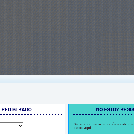
Y REGISTRADO
NO ESTOY REGI
Si usted nunca se atendió en este con
desde aquí